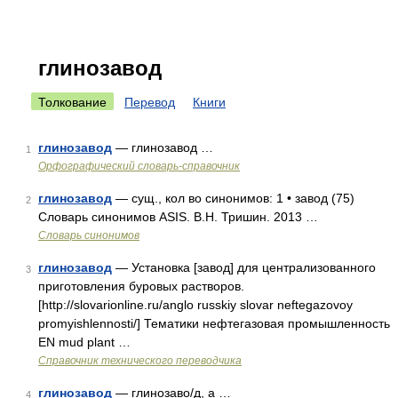
глинозавод
Толкование
Перевод
Книги
глинозавод
— глинозавод …
1
Орфографический словарь-справочник
глинозавод
— сущ., кол во синонимов: 1 • завод (75)
2
Словарь синонимов ASIS. В.Н. Тришин. 2013 …
Словарь синонимов
глинозавод
— Установка [завод] для централизованного
3
приготовления буровых растворов.
[http://slovarionline.ru/anglo russkiy slovar neftegazovoy
promyishlennosti/] Тематики нефтегазовая промышленность
EN mud plant …
Справочник технического переводчика
глинозавод
— глинозаво/д, а …
4